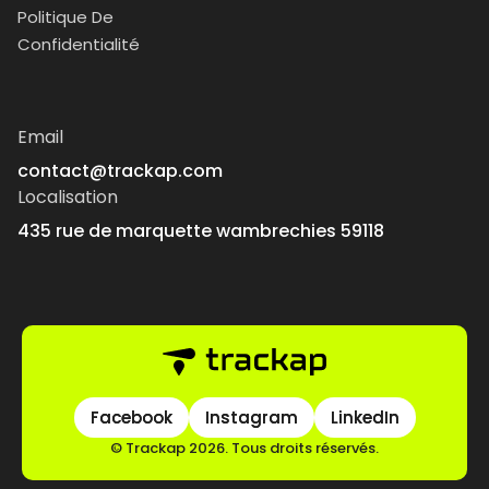
Politique De
Confidentialité
Email
contact@trackap.com
Localisation
435 rue de marquette wambrechies 59118
Facebook
Facebook
Instagram
Instagram
LinkedIn
LinkedIn
© Trackap 2026. Tous droits réservés.