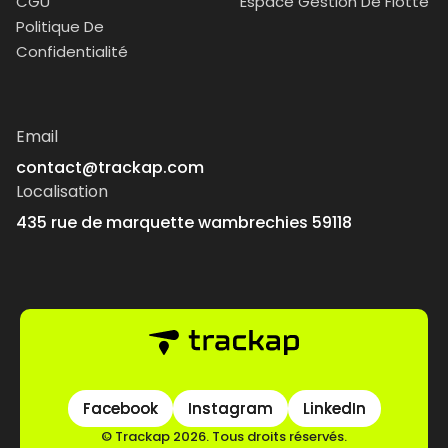
CGU
Espace Gestion De Flotte
Politique De
Confidentialité
Email
contact@trackap.com
Localisation
435 rue de marquette wambrechies 59118
Facebook
Facebook
Instagram
Instagram
LinkedIn
LinkedIn
© Trackap 2026. Tous droits réservés.