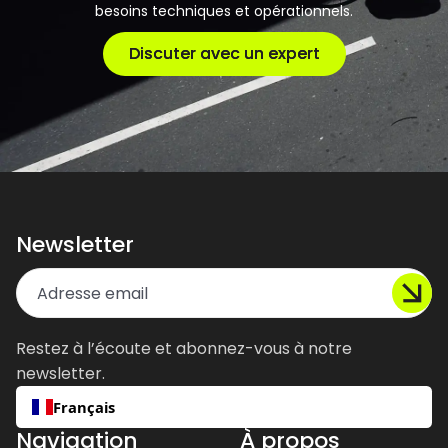
besoins techniques et opérationnels.
Discuter avec un expert
Discuter avec un expert
Newsletter
Restez à l’écoute et abonnez-vous à notre
newsletter.
Français
Navigation
À propos