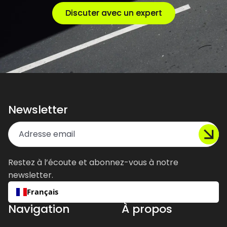
Discuter avec un expert
Discuter avec un expert
Newsletter
Restez à l’écoute et abonnez-vous à notre
newsletter.
Français
Navigation
À propos