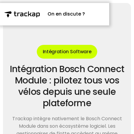
On en discute ?
On en discute ?
Intégration Software
Intégration Bosch Connect
Module : pilotez tous vos
vélos depuis une seule
plateforme
Trackap intègre nativement le Bosch Connect
Module dans son écosystème logiciel. Les
gestionnaires de flotte accèdent au même